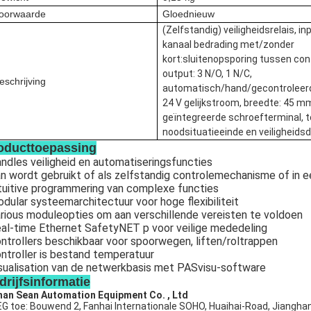
oorwaarde
Gloednieuw
(Zelfstandig) veiligheidsrelais, in
kanaal bedrading met/zonder
kort:sluitenopsporing tussen con
output: 3 N/O, 1 N/C,
eschrijving
automatisch/hand/gecontroleerd
24 V gelijkstroom, breedte: 45 m
geïntegreerde schroefterminal, t
noodsituatieeinde en veiligheidsd
oducttoepassing
ndles veiligheid en automatiseringsfuncties
n wordt gebruikt of als zelfstandig controlemechanisme of in 
tuitive programmering van complexe functies
dular systeemarchitectuur voor hoge flexibiliteit
rious moduleopties om aan verschillende vereisten te voldoen
al-time Ethernet SafetyNET p voor veilige mededeling
ntrollers beschikbaar voor spoorwegen, liften/roltrappen
ntroller is bestand temperatuur
sualisation van de netwerkbasis met PASvisu-software
drijfsinformatie
an Sean Automation Equipment Co. , Ltd
G toe: Bouwend 2, Fanhai Internationale SOHO, Huaihai-Road, Jianghan