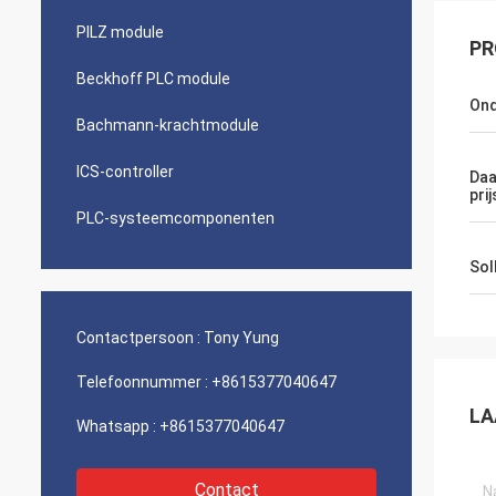
PILZ module
PR
Beckhoff PLC module
Ond
Bachmann-krachtmodule
ICS-controller
Daa
prij
PLC-systeemcomponenten
Soll
Contactpersoon :
Tony Yung
Telefoonnummer :
+8615377040647
LA
Whatsapp :
+8615377040647
Contact