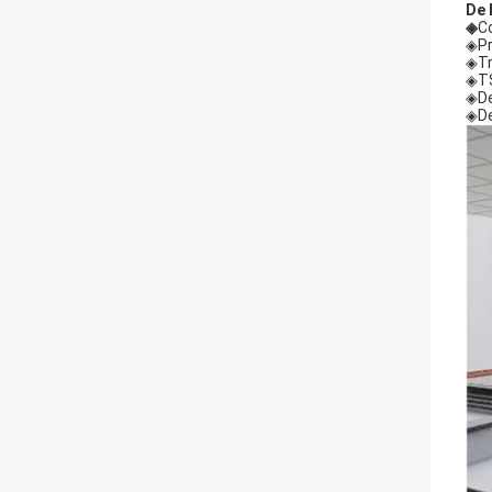
De 
◈
C
◈Pr
◈Tr
◈TS
◈De
◈De