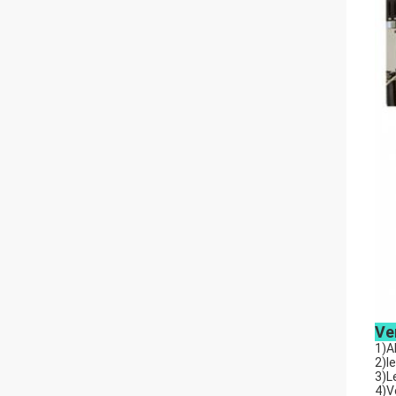
Ve
1)A
2)l
3)L
4)V