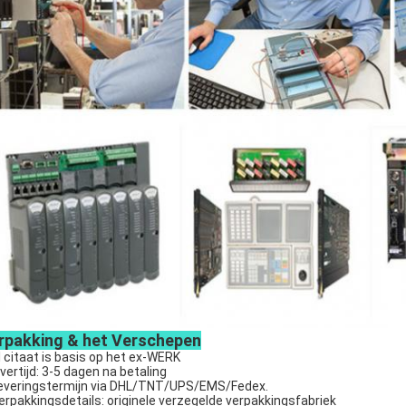
rpakking & het Verschepen
l citaat is basis op het ex-WERK
evertijd: 3-5 dagen na betaling
everingstermijn via DHL/TNT/UPS/EMS/Fedex.
erpakkingsdetails: originele verzegelde verpakkingsfabriek