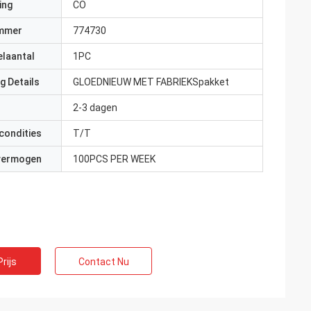
ing
CO
mmer
774730
elaantal
1PC
g Details
GLOEDNIEUW MET FABRIEKSpakket
2-3 dagen
condities
T/T
 vermogen
100PCS PER WEEK
rijs
Contact Nu