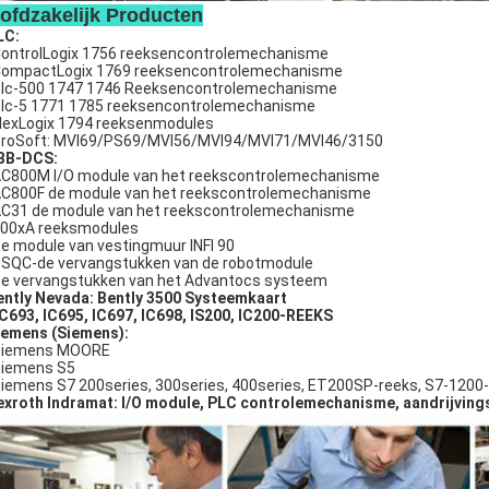
ofdzakelijk Producten
LC:
ontrolLogix 1756 reeksencontrolemechanisme
CompactLogix 1769 reeksencontrolemechanisme
Slc-500 1747 1746 Reeksencontrolemechanisme
Plc-5 1771 1785 reeksencontrolemechanisme
FlexLogix 1794 reeksenmodules
ProSoft: MVI69/PS69/MVI56/MVI94/MVI71/MVI46/3150
BB-DCS:
C800M I/O module van het reekscontrolemechanisme
AC800F de module van het reekscontrolemechanisme
AC31 de module van het reekscontrolemechanisme
800xA reeksmodules
De module van vestingmuur INFI 90
DSQC-de vervangstukken van de robotmodule
De vervangstukken van het Advantocs systeem
ently Nevada: Bently 3500 Systeemkaart
IC693, IC695, IC697, IC698, IS200, IC200-REEKS
emens (Siemens):
Siemens MOORE
Siemens S5
Siemens S7 200series, 300series, 400series, ET200SP-reeks, S7-1200-
exroth Indramat: I/O module, PLC controlemechanisme, aandrijvin