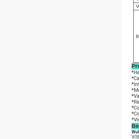
V
B
Pr
*Ha
*Ca
*In
*Mo
*Va
*Re
*Co
*Co
*Vi
Be
Wuh
VOE