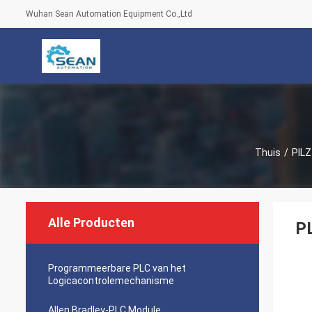
Wuhan Sean Automation Equipment Co.,Ltd
Thuis
/
PILZ
Alle Producten
PL
Programmeerbare PLC van het
Logicacontrolemechanisme
Allen Bradley-PLC Module