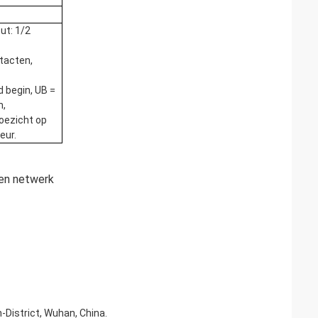
put: 1/2
tacten,
 begin, UB =
m,
oezicht op
eur.
een netwerk
-District, Wuhan, China.