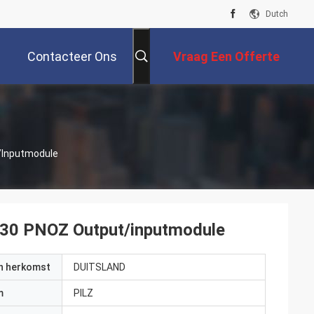
Dutch
Contacteer Ons
Vraag Een Offerte
Aan
t/inputmodule
4730 PNOZ Output/inputmodule
an herkomst
DUITSLAND
m
PILZ