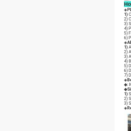
Ho
◈
P
1)
C
2) 
3) 
4) 
5) 
6) 
◈
A
1)
A
2) 
3) 
4) 
5) 
6) 
7) 
◈
B
◈: 
◈Si
1)
2) 
3) 
◈
R