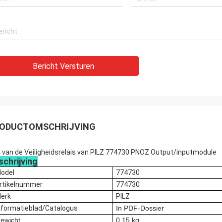
Bericht Versturen
ODUCTOMSCHRIJVING
 van de Veiligheidsrelais van PILZ 774730 PNOZ Output/inputmodule
schrijving
odel
774730
rtikelnummer
774730
erk
PILZ
nformatieblad/Catalogus
In PDF-Dossier
ewicht
0,15 kg