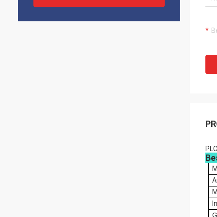
PR
PLC
Be
M
A
M
I
G