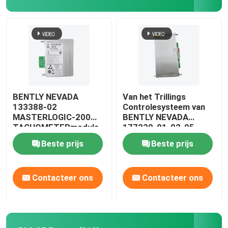
BENTLY NEVADA
Van het Trillings
133388-02
Controlesysteem van
MASTERLOGIC-200
BENTLY NEVADA
TACHOMETERmodule
177230-01-02-05
3500 de SEISMISCHE
Beste prijs
Beste prijs
Zender
Contacteer ons
Contacteer ons