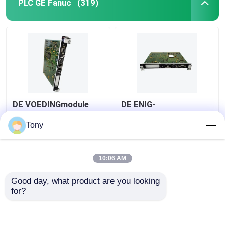
PLC GE Fanuc
(319)
DE VOEDINGmodule
DE ENIG-
VAN GE FANUC
GROEFcontrolemechanism
IS215ACLEH1AC
VAN GE FANUC
Tony
SPEEDTRONIC
IS215UCVGH1A
SPEEDTRONIC
Beste prijs
Beste prijs
10:06 AM
Good day, what product are you looking 
Contacteer ons
Contacteer ons
for?