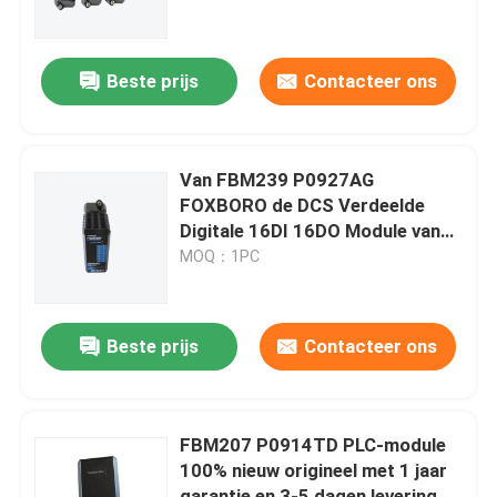
Fabriekstocht
Beste prijs
Contacteer ons
Kwaliteitscontrole
Van FBM239 P0927AG
Neem contact met ons op
FOXBORO de DCS Verdeelde
Digitale 16DI 16DO Module van
het de Controlesysteem
MOQ：1PC
Vraag een offerte
Programmeerbare PLC van het Logicacontrolemechan
Beste prijs
Contacteer ons
Allen Bradley-PLC Module
FBM207 P0914TD PLC-module
100% nieuw origineel met 1 jaar
ABB PLC module
garantie en 3-5 dagen levering