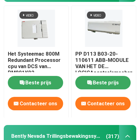
Het Systeemac 800M
PP D113 B03-20-
Redundant Processor
110611 ABB-MODULE
cpu van DCS van
VAN HET DE
PM891K02
LOGICAcontrolemechanis
3BSE053242R1 ABB
VAN DCS DE
Beste prijs
Beste prijs
Module
PROGRAMMEERBARE
Contacteer ons
Contacteer ons
Bently Nevada Trillingsbewakingssysteem
(317)