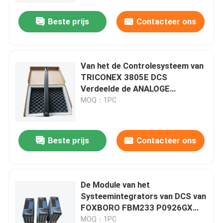
Beste prijs
Contacteer ons
Van het de Controlesysteem van
TRICONEX 3805E DCS
Verdeelde de ANALOGE
OUTPUTmodules
MOQ：1PC
Beste prijs
Contacteer ons
Thuis
De Module van het
Producten
Systeemintegrators van DCS van
FOXBORO FBM233 P0926GX
Ethernet
Over ons
MOQ：1PC