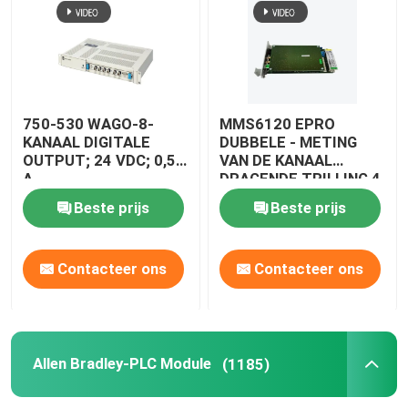
750-530 WAGO-8-
MMS6120 EPRO
KANAAL DIGITALE
DUBBELE - METING
OUTPUT; 24 VDC; 0,5
VAN DE KANAAL
A
DRAGENDE TRILLING 4
- 13HZ
Beste prijs
Beste prijs
Contacteer ons
Contacteer ons
Allen Bradley-PLC Module
(1185)