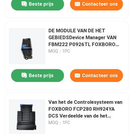
Beste prijs
Contacteer ons
DE MODULE VAN DE HET
GEBIEDSDevice Manager VAN
FBM222 P0926TL FOXBORO
FCS VOOR PROFIBUS-
MOQ：1PC
APPARATEN
Beste prijs
Contacteer ons
Van het de Controlesysteem van
FOXBORO FCP280 RH924YA
DCS Verdeelde van de het
Gebiedscontrole de
MOQ：1PC
Bewerkermodule