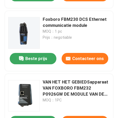
Foxboro FBM230 DCS Ethernet
communicatie module
MOQ：1 pc
Prijs：negotiable
Beste prijs
Contacteer ons
VAN HET HET GEBIEDSapparaat
VAN FOXBORO FBM232
P0926GW DE MODULE VAN DE
HET SYSTEEMintegrator
MOQ：1PC