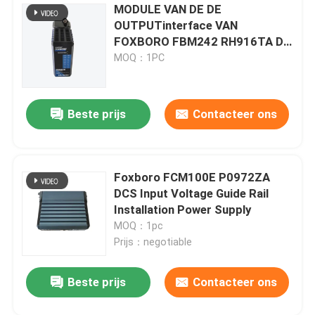
MODULE VAN DE DE
OUTPUTinterface VAN
FOXBORO FBM242 RH916TA DE
AFZONDERLIJKE
MOQ：1PC
Beste prijs
Contacteer ons
Foxboro FCM100E P0972ZA
DCS Input Voltage Guide Rail
Installation Power Supply
MOQ：1pc
Prijs：negotiable
Beste prijs
Contacteer ons