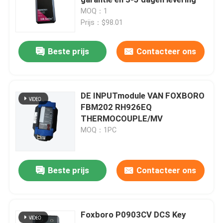
MOQ：1
Prijs：$98.01
Bently Nevada Trillingsbewakingssysteem
Beste prijs
Contacteer ons
PLC GE Fanuc
Siemens Simatic-module
DE INPUTmodule VAN FOXBORO
FBM202 RH926EQ
THERMOCOUPLE/MV
Schneider Modicon-PLC
MOQ：1PC
Emerson Ovatie Dcs
Beste prijs
Contacteer ons
Honeywell-automatiseringsmodule
Foxboro P0903CV DCS Key
Foxboro Dcs-systeem