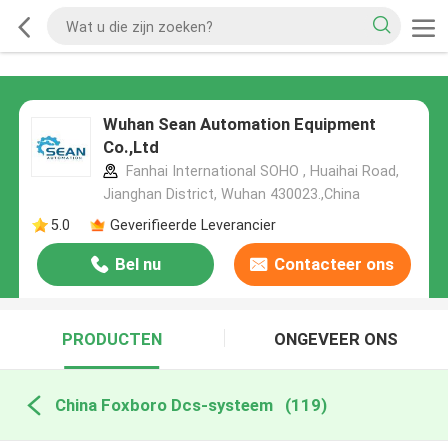
Wuhan Sean Automation Equipment
Co.,Ltd
Fanhai International SOHO , Huaihai Road,
Jianghan District, Wuhan 430023.,China
5.0
Geverifieerde Leverancier
Bel nu
Contacteer ons
PRODUCTEN
ONGEVEER ONS
China Foxboro Dcs-systeem
(119)