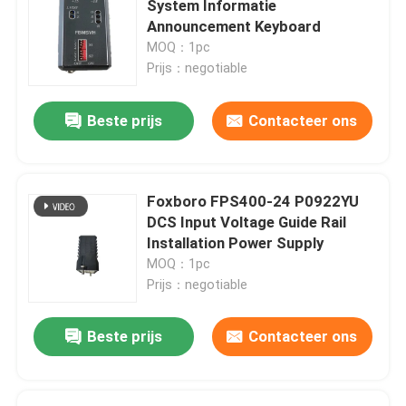
System Informatie
Announcement Keyboard
Triconex Tricon
MOQ：1pc
Prijs：negotiable
B&R-module
Beste prijs
Contacteer ons
PILZ module
Foxboro FPS400-24 P0922YU
Beckhoff PLC module
DCS Input Voltage Guide Rail
Installation Power Supply
MOQ：1pc
Bachmann-krachtmodule
Prijs：negotiable
ICS-controller
Beste prijs
Contacteer ons
PLC-systeemcomponenten