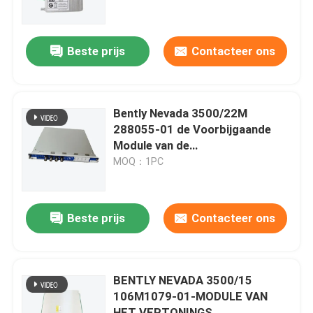
Fabriekstocht
Beste prijs
Contacteer ons
Kwaliteitscontrole
Bently Nevada 3500/22M
Neem contact met ons op
288055-01 de Voorbijgaande
Module van de
Gegevensinterface
MOQ：1PC
Vraag een offerte
Programmeerbare PLC van het Logicacontrolemechan
Beste prijs
Contacteer ons
Allen Bradley-PLC Module
BENTLY NEVADA 3500/15
106M1079-01-MODULE VAN
ABB PLC module
HET VERTONINGS