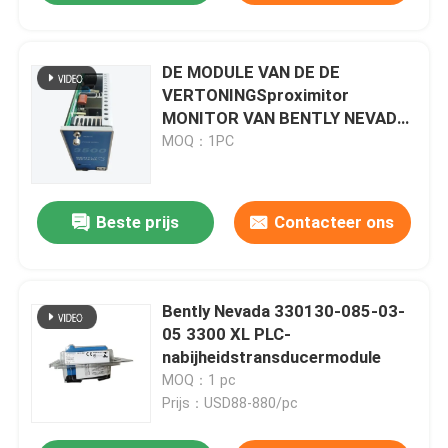
DE MODULE VAN DE DE
VERTONINGSproximitor
MONITOR VAN BENTLY NEVADA
3500/40M-01-01
MOQ：1PC
Beste prijs
Contacteer ons
Bently Nevada 330130-085-03-
05 3300 XL PLC-
nabijheidstransducermodule
MOQ：1 pc
Prijs：USD88-880/pc