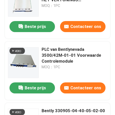
CONTROLEsysteem
MOQ：1PC
Bently Nevada Trillingsbewakingssysteem
Beste prijs
Contacteer ons
PLC GE Fanuc
Siemens Simatic-module
PLC van Bentlynevada
3500/42M-01-01 Voorwaarde
Controlemodule
Schneider Modicon-PLC
MOQ：1PC
Emerson Ovatie Dcs
Beste prijs
Contacteer ons
Honeywell-automatiseringsmodule
Bently 330905-04-40-05-02-00
Foxboro Dcs-systeem