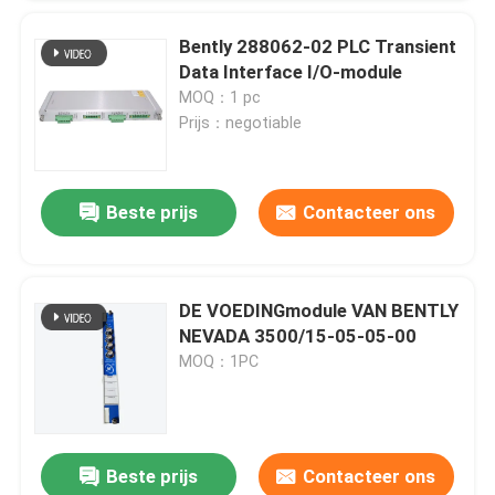
Bently 288062-02 PLC Transient
Data Interface I/O-module
Laat een bericht achter
MOQ：1 pc
Prijs：negotiable
We bellen je snel terug!
Beste prijs
Contacteer ons
DE VOEDINGmodule VAN BENTLY
NEVADA 3500/15-05-05-00
MOQ：1PC
Beste prijs
Contacteer ons
VERZENDEN