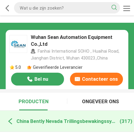
Wuhan Sean Automation Equipment
Co.,Ltd
Fanhai International SOHO , Huaihai Road,
Jianghan District, Wuhan 430023.,China
5.0
Geverifieerde Leverancier
Bel nu
Contacteer ons
PRODUCTEN
ONGEVEER ONS
China Bently Nevada Trillingsbewakingssysteem
(317)