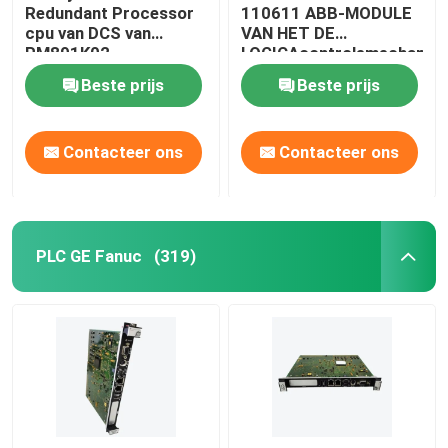
Redundant Processor
110611 ABB-MODULE
cpu van DCS van
VAN HET DE
PM891K02
LOGICAcontrolemechanis
3BSE053242R1 ABB
VAN DCS DE
Beste prijs
Beste prijs
Module
PROGRAMMEERBARE
Contacteer ons
Contacteer ons
PLC GE Fanuc
(319)