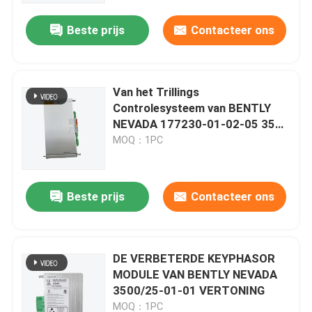
Beste prijs
Contacteer ons
Van het Trillings
Controlesysteem van BENTLY
NEVADA 177230-01-02-05 3500
de SEISMISCHE Zender
MOQ：1PC
Beste prijs
Contacteer ons
Thuis
DE VERBETERDE KEYPHASOR
Producten
MODULE VAN BENTLY NEVADA
3500/25-01-01 VERTONING
Over ons
MOQ：1PC