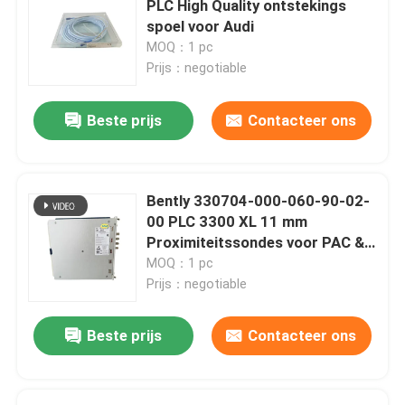
PLC High Quality ontstekings
spoel voor Audi
Triconex Tricon
MOQ：1 pc
Prijs：negotiable
B&R-module
Beste prijs
Contacteer ons
PILZ module
Bently 330704-000-060-90-02-
Beckhoff PLC module
00 PLC 3300 XL 11 mm
Proximiteitssondes voor PAC &
DEDICATE PLC Controllers
MOQ：1 pc
Bachmann-krachtmodule
Prijs：negotiable
ICS-controller
Beste prijs
Contacteer ons
PLC-systeemcomponenten