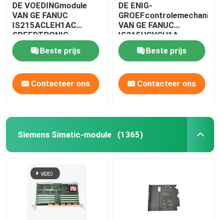
DE VOEDINGmodule
DE ENIG-
VAN GE FANUC
GROEFcontrolemechanism
IS215ACLEH1AC
VAN GE FANUC
SPEEDTRONIC
IS215UCVGH1A
SPEEDTRONIC
Beste prijs
Beste prijs
Contacteer ons
Contacteer ons
Siemens Simatic-module
(1365)