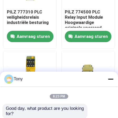
PILZ 777310 PLC
PILZ 774500 PLC
Fabriekstocht
veiligheidsrelais
Relay Input Module
industriële besturing
Hoogwaardige
originele voorraad
Kwaliteitscontrole
Aanvraag sturen
Aanvraag sturen
Neem contact met ons op
Vraag een offerte
Tony
Programmeerbare PLC van het Logicacontrolemechan
8:23 PM
Allen Bradley-PLC Module
PILZ 773536 PLC
PILZ 540321 PLC-
Good day, what product are you looking 
originele nieuwe
invoermodule voor
for?
veiligheidsrelais
veiligheidsrelais
ABB PLC module