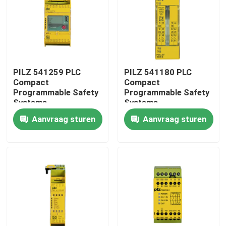
PILZ 541259 PLC
PILZ 541180 PLC
Compact
Compact
Programmable Safety
Programmable Safety
Systems
Systems
Hoogwaardige
Hoogwaardige
Aanvraag sturen
Aanvraag sturen
originele voorraad
originele voorraad
Thuis
Producten
Over ons