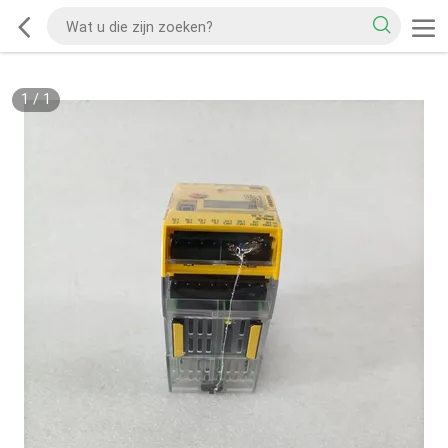
1
/
1