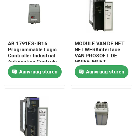
AB 1791ES-IB16
MODULE VAN DE HET
Programmable Logic
NETWERKinterface
Controller Industrial
VAN PROSOFT DE
Automation Controls
MVI56-MNET
Originele
VERBETERDE
Aanvraag sturen
Aanvraag sturen
Thuis
Producten
Over ons