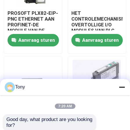
PROSOFT PLX82-EIP-
HET
Fabriekstocht
PNC ETHERNET AAN
CONTROLEMECHANISME
PROFINET-DE
OVERTOLLIGE I/O
MODULE VAN DE
MODULES VAN PLC
Kwaliteitscontrole
CONTROLEMECHANISMEgateway
1715-OF8I
Aanvraag sturen
Aanvraag sturen
Neem contact met ons op
Vraag een offerte
Tony
Programmeerbare PLC van het Logicacontrolemechan
7:20 AM
Allen Bradley-PLC Module
HET
DE MODULE VAN DE
Good day, what product are you looking 
CONTROLEMECHANISME
HET
for?
OVERTOLLIGE I/O
CONTROLEMECHANISMEove
ABB PLC module