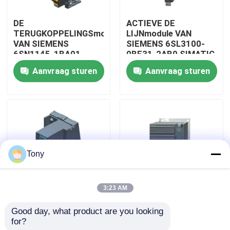
DE
ACTIEVE DE
Fabriekstocht
TERUGKOPPELINGSmodule
LIJNmodule VAN
VAN SIEMENS
SIEMENS 6SL3100-
6SN1145-1BA01-
0BE31-2AB0 SIMATIC
Kwaliteitscontrole
0BA2 SIMATIC
Aanvraag sturen
Aanvraag sturen
Neem contact met ons op
Vraag een offerte
Tony
Programmeerbare PLC van het Logicacontrolemechan
3:23 AM
Allen Bradley-PLC Module
ACTIEVE DE
DUBBELE DE
Good day, what product are you looking 
LIJNmodule VAN
MOTORmodule VAN
for?
SIEMENS 6SL3130-
SIEMENS 6SL3120-
ABB PLC module