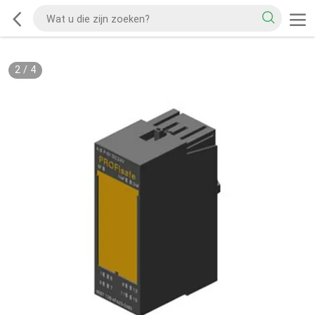
2
/
4