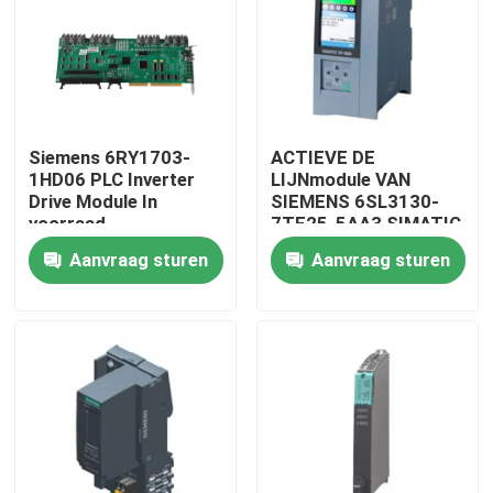
Siemens 6RY1703-
ACTIEVE DE
1HD06 PLC Inverter
LIJNmodule VAN
Drive Module In
SIEMENS 6SL3130-
voorraad
7TE25-5AA3 SIMATIC
Aanvraag sturen
Aanvraag sturen
Thuis
Producten
Over ons